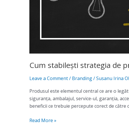
și
comunicarea
Cum stabilești strategia de p
Leave a Comment
/
Branding
/
Susanu Irina O
Produsul este elementul central ce are o legătu
siguranţa, ambalajul, service-ul, garanţia, acc
beneficii ce trebuie percepute corect de către
Read More »