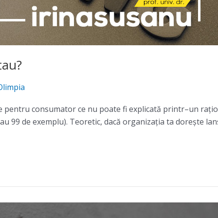
tau?
Olimpia
e pentru consumator ce nu poate fi explicată printr–un raţio
sau 99 de exemplu). Teoretic, dacă organizaţia ta doreşte la