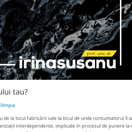
lui tau?
Olimpia
de la locul fabricării sale la locul de unde consumatorul îl 
rganizaţii interdependente, implicate în procesul de punere la