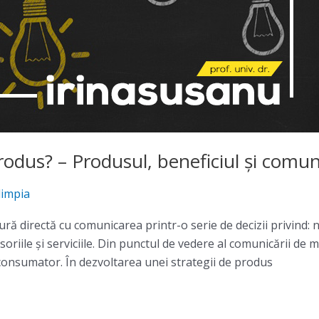
rodus? – Produsul, beneficiul și comu
limpia
ră directă cu comunicarea printr-o serie de decizii privind: n
esoriile şi serviciile. Din punctul de vedere al comunicării d
 consumator. În dezvoltarea unei strategii de produs