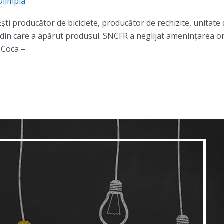
Olimpia
ști producător de biciclete, producător de rechizite, unitate
n care a apărut produsul. SNCFR a neglijat ameninţarea organ
. Coca –