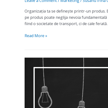
Leave a Comment
/
Marketing
/
Susanu Irina 
Organizaţia ta se definește printr-un produs. E
pe produs poate neglija nevoia fundamentală di
fiind o societate de transport, ci de cale ferată
Read More »
Cum
stabilești
strategia
de
produs?
–
Produsul,
beneficiul