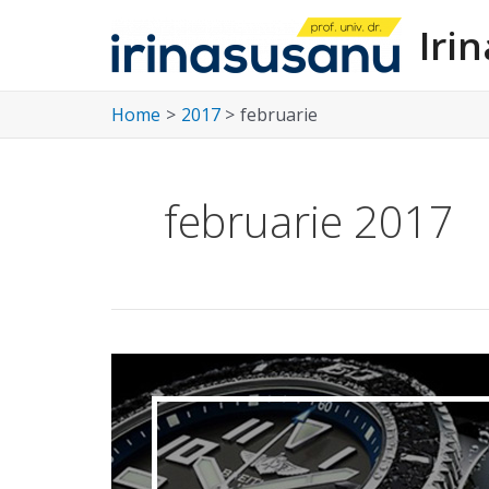
Skip
Iri
to
content
Home
2017
februarie
februarie 2017
Cum
alegi
distributia
produsului
tau?