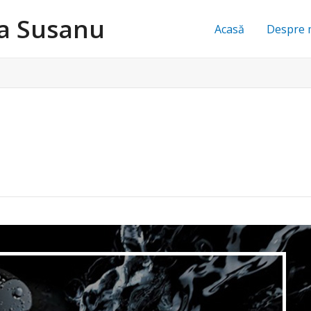
na Susanu
Acasă
Despre 