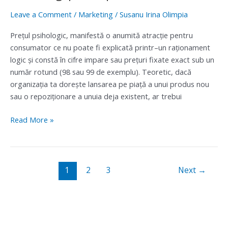
Leave a Comment
/
Marketing
/
Susanu Irina Olimpia
Preţul psihologic, manifestă o anumită atracţie pentru
consumator ce nu poate fi explicată printr–un raţionament
logic şi constă în cifre impare sau preţuri fixate exact sub un
număr rotund (98 sau 99 de exemplu). Teoretic, dacă
organizaţia ta doreşte lansarea pe piaţă a unui produs nou
sau o repoziţionare a unuia deja existent, ar trebui
Read More »
1
2
3
Next
→