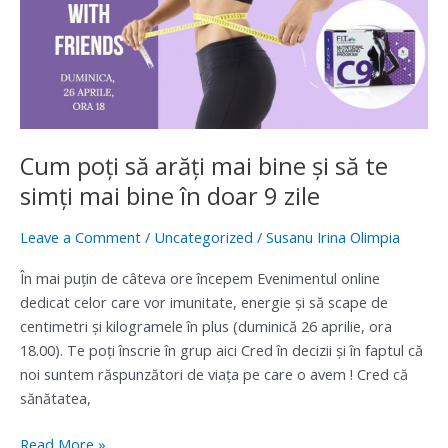
să
te
simți
mai
bine
în
doar
Cum poți să arăți mai bine și să te
9
simți mai bine în doar 9 zile
zile
Leave a Comment
/
Uncategorized
/
Susanu Irina Olimpia
În mai puțin de câteva ore începem Evenimentul online
dedicat celor care vor imunitate, energie și să scape de
centimetri și kilogramele în plus (duminică 26 aprilie, ora
18.00). Te poți înscrie în grup aici Cred în decizii și în faptul că
noi suntem răspunzători de viața pe care o avem ! Cred că
sănătatea,
Read More »