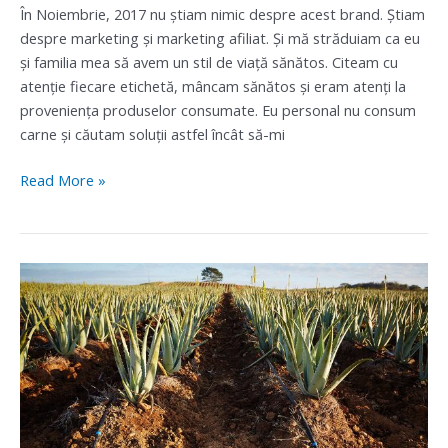
În Noiembrie, 2017 nu știam nimic despre acest brand. Știam
despre marketing și marketing afiliat. Și mă străduiam ca eu
și familia mea să avem un stil de viață sănătos. Citeam cu
atenție fiecare etichetă, mâncam sănătos și eram atenți la
proveniența produselor consumate. Eu personal nu consum
carne și căutam soluții astfel încât să-mi
Read More »
Cum
creezi
un
brand
forever