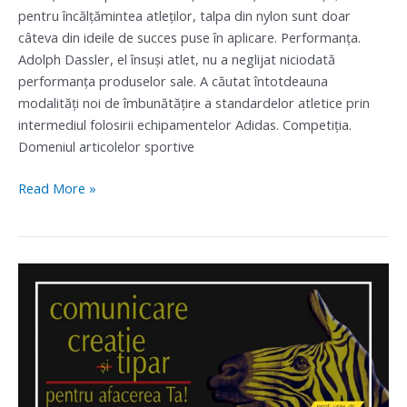
pentru încălţămintea atleţilor, talpa din nylon sunt doar
câteva din ideile de succes puse în aplicare. Performanţa.
Adolph Dassler, el însuşi atlet, nu a neglijat niciodată
performanţa produselor sale. A căutat întotdeauna
modalităţi noi de îmbunătăţire a standardelor atletice prin
intermediul folosirii echipamentelor Adidas. Competiţia.
Domeniul articolelor sportive
Read More »
Cum
alegi
comunicarea
produsului
tau?