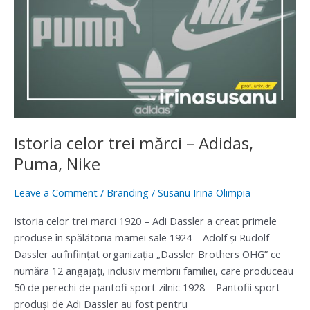
celor
trei
mărci
–
Adidas,
Puma,
Nike
Istoria celor trei mărci – Adidas,
Puma, Nike
Leave a Comment
/
Branding
/
Susanu Irina Olimpia
Istoria celor trei marci 1920 – Adi Dassler a creat primele
produse în spălătoria mamei sale 1924 – Adolf şi Rudolf
Dassler au înfiinţat organizaţia „Dassler Brothers OHG” ce
număra 12 angajaţi, inclusiv membrii familiei, care produceau
50 de perechi de pantofi sport zilnic 1928 – Pantofii sport
produşi de Adi Dassler au fost pentru