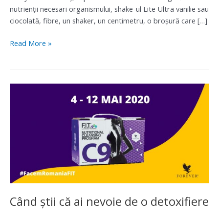
nutrienții necesari organismului, shake-ul Lite Ultra vanilie sau
ciocolată, fibre, un shaker, un centimetru, o broșură care […]
Read More »
Când
știi
că
ai
nevoie
de
o
detoxifiere
Când știi că ai nevoie de o detoxifiere