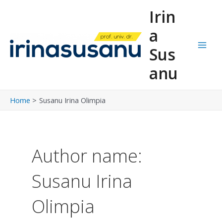
Skip
Post
Main
Irin
to
pagination
Men
content
a
Sus
anu
Home
Susanu Irina Olimpia
Author name:
Susanu Irina
Olimpia