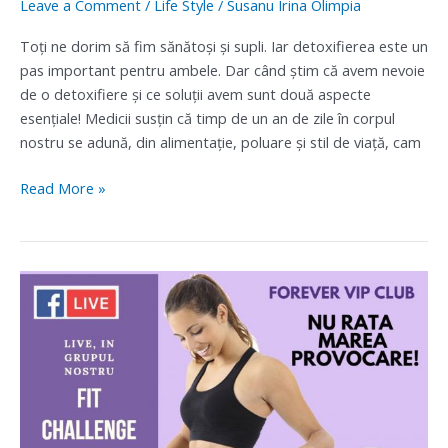
Leave a Comment
/
Life Style
/
Susanu Irina Olimpia
Toți ne dorim să fim sănătoși și supli. Iar detoxifierea este un
pas important pentru ambele. Dar când știm că avem nevoie
de o detoxifiere și ce soluții avem sunt două aspecte
esențiale! Medicii susțin că timp de un an de zile în corpul
nostru se adună, din alimentație, poluare și stil de viață, cam
Read More »
Cum
poți
să
arăți
mai
bine
și