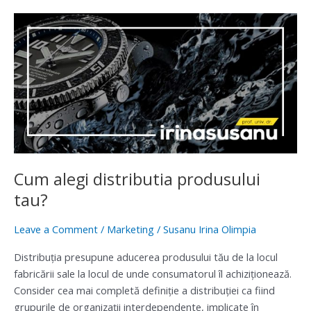
Cum
alegi
distributia
produsului
tau?
Cum alegi distributia produsului
tau?
Leave a Comment
/
Marketing
/
Susanu Irina Olimpia
Distribuţia presupune aducerea produsului tău de la locul
fabricării sale la locul de unde consumatorul îl achiziţionează.
Consider cea mai completă definiţie a distribuţiei ca fiind
grupurile de organizaţii interdependente, implicate în