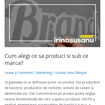
Cum
alegi
ce
sa
produci
si
sub
ce
marca?
Cum alegi ce sa produci si sub ce
marca?
Leave a Comment
/
Marketing
/
Susanu Irina Olimpia
Organizaţia ta se definește printr-un produs. Ești producător
de biciclete, producător de rechizite, unitate de cazare și
alimentație etc. Dar concentrarea pe produs poate neglija
nevoia fundamentală din care a apărut produsul. SNCFR a
neglijat ameninţarea organizaţiilor de logistică şi nu s-a