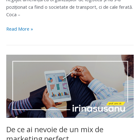
poziţionat ca fiind o societate de transport, ci de cale ferată.
Coca –
Read More »
De
ce
ai
nevoie
de
un
mix
de
marketing
perfect
De ce ai nevoie de un mix de
marketing perfect