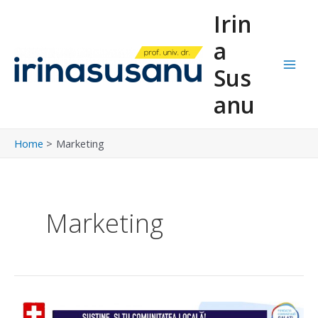
Skip
Post
Main
Irin
to
pagination
Men
content
a
Sus
anu
Home
Marketing
Marketing
Tecuci