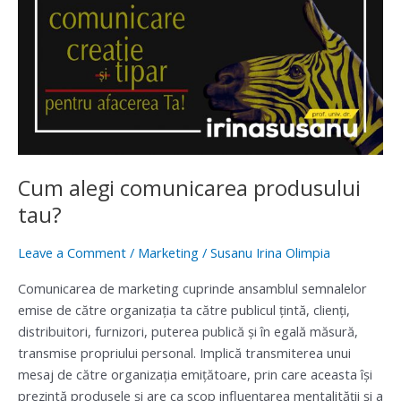
alegi
comunicarea
produsului
tau?
Cum alegi comunicarea produsului
tau?
Leave a Comment
/
Marketing
/
Susanu Irina Olimpia
Comunicarea de marketing cuprinde ansamblul semnalelor
emise de către organizaţia ta către publicul ţintă, clienţi,
distribuitori, furnizori, puterea publică şi în egală măsură,
transmise propriului personal. Implică transmiterea unui
mesaj de către organizaţia emiţătoare, prin care aceasta îşi
prezintă produsele şi are ca scop influenţarea mentalităţii şi a