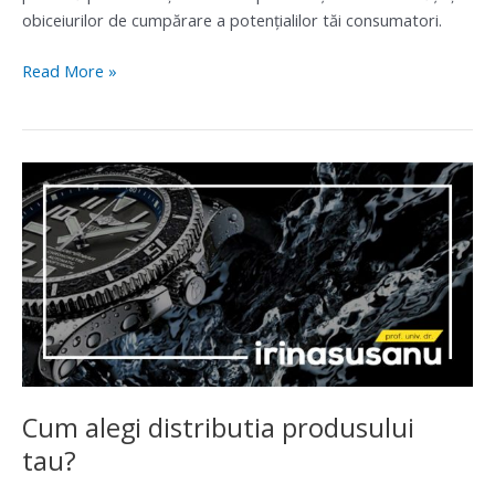
obiceiurilor de cumpărare a potenţialilor tăi consumatori.
Read More »
Cum
alegi
distributia
produsului
tau?
Cum alegi distributia produsului
tau?