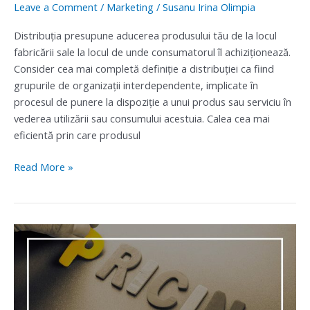
Leave a Comment
/
Marketing
/
Susanu Irina Olimpia
Distribuţia presupune aducerea produsului tău de la locul
fabricării sale la locul de unde consumatorul îl achiziţionează.
Consider cea mai completă definiţie a distribuţiei ca fiind
grupurile de organizaţii interdependente, implicate în
procesul de punere la dispoziţie a unui produs sau serviciu în
vederea utilizării sau consumului acestuia. Calea cea mai
eficientă prin care produsul
Read More »
Cum
alegi
pretul
produsului
tau?