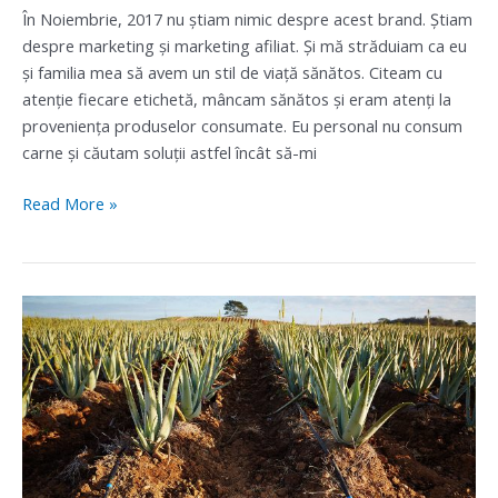
În Noiembrie, 2017 nu știam nimic despre acest brand. Știam
despre marketing și marketing afiliat. Și mă străduiam ca eu
și familia mea să avem un stil de viață sănătos. Citeam cu
atenție fiecare etichetă, mâncam sănătos și eram atenți la
proveniența produselor consumate. Eu personal nu consum
carne și căutam soluții astfel încât să-mi
Read More »
Cum
creezi
un
brand
forever