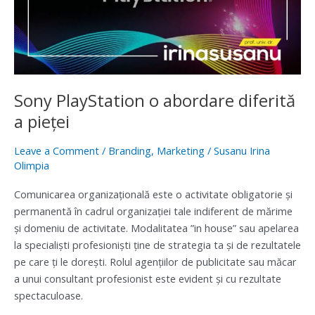
diferită
a
pieţei
Sony PlayStation o abordare diferită
a pieţei
Leave a Comment
/
Branding
,
Marketing
/
Susanu Irina
Olimpia
Comunicarea organizațională este o activitate obligatorie și
permanentă în cadrul organizației tale indiferent de mărime
și domeniu de activitate. Modalitatea ”in house” sau apelarea
la specialiști profesioniști ține de strategia ta și de rezultatele
pe care ți le dorești. Rolul agențiilor de publicitate sau măcar
a unui consultant profesionist este evident și cu rezultate
spectaculoase.