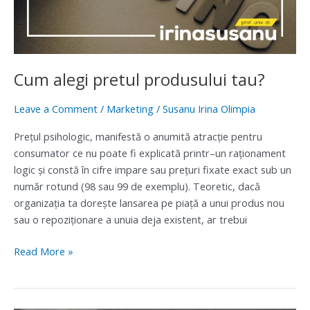
Cum alegi pretul produsului tau?
Leave a Comment
/
Marketing
/
Susanu Irina Olimpia
Preţul psihologic, manifestă o anumită atracţie pentru
consumator ce nu poate fi explicată printr–un raţionament
logic şi constă în cifre impare sau preţuri fixate exact sub un
număr rotund (98 sau 99 de exemplu). Teoretic, dacă
organizaţia ta doreşte lansarea pe piaţă a unui produs nou
sau o repoziţionare a unuia deja existent, ar trebui
Read More »