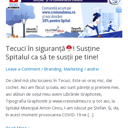
în
siguranță
!
Susține
Spitalul
ca
Tecuci în siguranță
! Susține
să
Spitalul ca să te susții pe tine!
te
susții
Leave a Comment
/
Branding
,
Marketing
/
andrei
pe
tine!
De când mă știu locuiesc în Tecuci. Este un oraș mic, dar
cochet. Aici am făcut școala, aici sunt părinții și prietenii mei,
aici alături de soțul meu avem Librăriile Graphotek,
Tipografia Graphotek și www.creionulmeu.ro și tot aici, la
Spitalul Municipal Anton Cincu, l-am născut pe Ștefan. Și, da,
în acest moment provocarea COVID-19 ne […]
Read More »