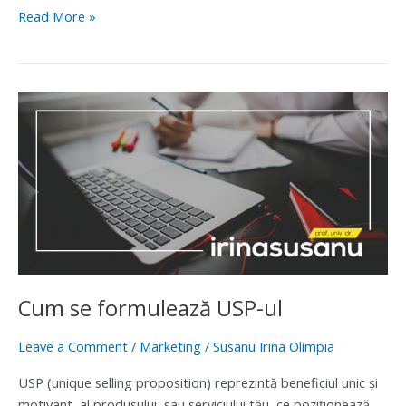
Read More »
Cum
se
formulează
USP-
ul
Cum se formulează USP-ul
Leave a Comment
/
Marketing
/
Susanu Irina Olimpia
USP (unique selling proposition) reprezintă beneficiul unic și
motivant, al produsului sau serviciului tău, ce poziţionează