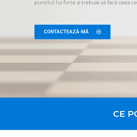
punctul lui forte și trebuie să facă ceea ce
CONTACTEAZĂ-MĂ
CE PO