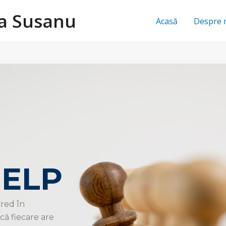
na Susanu
Acasă
Despre 
HELP
Cred în
 că fiecare are