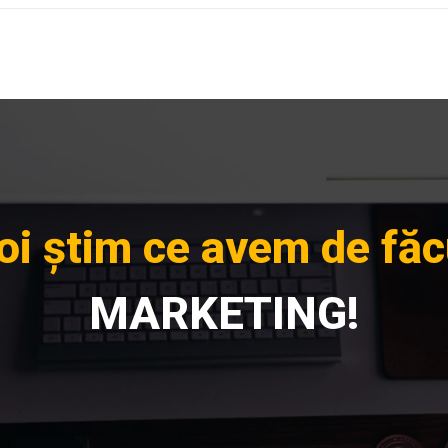
oi știm ce avem de făc
MARKETING!