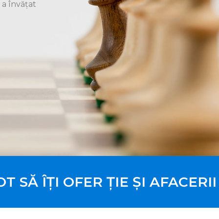
 a învățat
T SĂ ÎȚI OFER ȚIE ȘI AFACERI