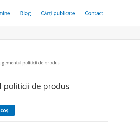
mine
Blog
Cărți publicate
Contact
gementul politicii de produs
oliticii de produs
 coș