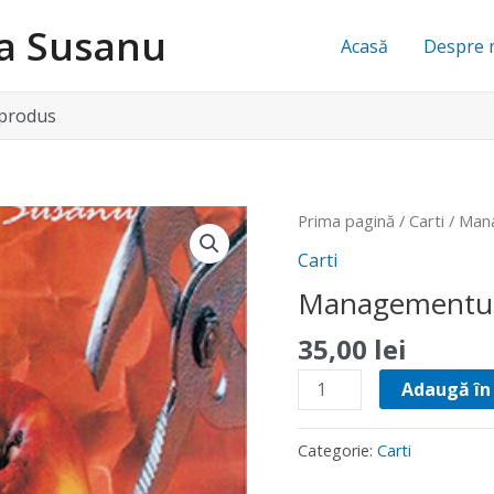
na Susanu
Acasă
Despre 
 produs
Cantitate
Prima pagină
/
Carti
/ Mana
Managementul
Carti
politicii
Managementul p
de
produs
35,00
lei
Adaugă în
Categorie:
Carti