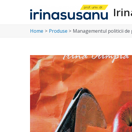
Skip
Iri
to
content
Home
Produse
Managementul politicii de