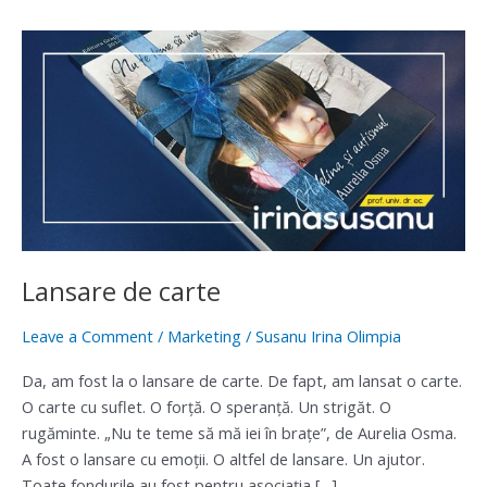
Lansare
de
carte
Lansare de carte
Leave a Comment
/
Marketing
/
Susanu Irina Olimpia
Da, am fost la o lansare de carte. De fapt, am lansat o carte.
O carte cu suflet. O forță. O speranță. Un strigăt. O
rugăminte. „Nu te teme să mă iei în brațe”, de Aurelia Osma.
A fost o lansare cu emoții. O altfel de lansare. Un ajutor.
Toate fondurile au fost pentru asociația […]