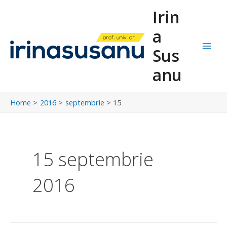
Skip
Main
Irin
to
Men
content
a
Sus
anu
Home
2016
septembrie
15
15 septembrie
2016