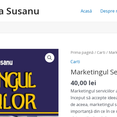
na Susanu
Acasă
Despre 
Cantitate
Prima pagină
/
Carti
/ Marke
Marketingul
Carti
Serviciilor
Marketingul Ser
40,00
lei
Marketingul serviciilor a
început să accepte ideea
de aceea, marketingul s
importanţă din ce în ce 