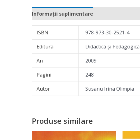
Informații suplimentare
Recenzii (0)
ISBN
978-973-30-2521-4
Editura
Didactică şi Pedagogică
An
2009
Pagini
248
Autor
Susanu Irina Olimpia
Produse similare