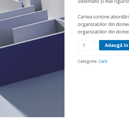
sistematic şi mai riguros
Cartea conține abordări 
organizațiilor din domen
organizațiilor din domeni
Adaugă în
Categorie:
Carti