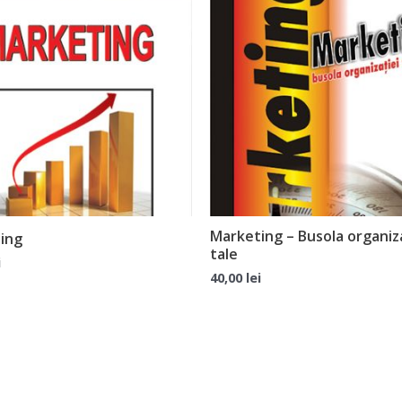
Marketing – Busola organiza
ing
tale
i
40,00
lei