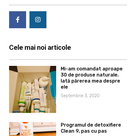
F
I
a
n
c
s
e
t
b
a
o
g
Cele mai noi articole
o
r
k
a
-
m
f
Mi-am comandat aproape
30 de produse naturale.
Iată părerea mea despre
ele
Septembrie 3, 2020
Programul de detoxifiere
Clean 9, pas cu pas