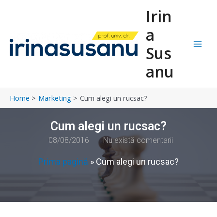
Skip
Main
Irin
to
Men
content
a
Sus
anu
Home
Marketing
Cum alegi un rucsac?
Cum alegi un rucsac?
08/08/2016
Nu există comentarii
Prima pagină
»
Cum alegi un rucsac?