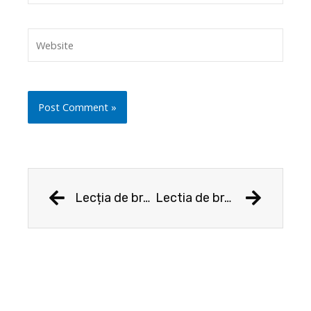
Website
Prev
Next
Lecția de branding – Louis Vuitton
Lectia de branding SKODA