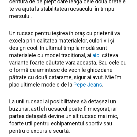
centura de pe piept care leagă cele două bretele
te va ajuta la stabilitatea rucsacului în timpul
mersului.
Un rucsac pentru ieșirea în oraș cu prietenii va
excela prin calitatea materialelor, culori vii și
design cool. În ultimul timp la modă sunt
materialele cu model tradițional, ai
aici
câteva
variante foarte căutate vara aceasta. Sau cele cu
o formă ce amintesc de vechile ghiozdane
pătrate cu două catarame, sigur ai avut. Mie îmi
plac ultimele modele de la
Pepe Jeans
.
La unii rucsaci ai posibilitatea să detaşezi un
buzunar, astfel rucsacul poate fi micşorat, iar
partea detașată devine un alt rucsac mai mic,
foarte util pentru echipamentul sportiv sau
pentru o excursie scurtă.