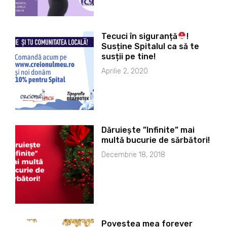
Tecuci în siguranță
!
Susține Spitalul ca să te
susții pe tine!
Aprilie 2, 2020
Dăruiește ”Infinite” mai
multă bucurie de sărbători!
Decembrie 18, 2018
Povestea mea forever